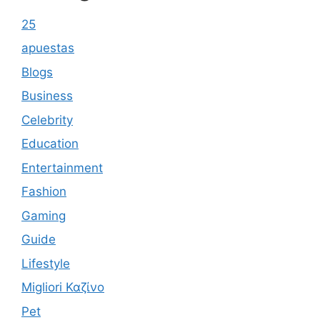
25
apuestas
Blogs
Business
Celebrity
Education
Entertainment
Fashion
Gaming
Guide
Lifestyle
Migliori Καζίνο
Pet