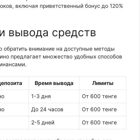
оков, включая приветственный бонус до 120%
и вывода средств
о обратить внимание на доступные методы
зино предлагает множество удобных способов
инансами.
депозита
Время вывода
Лимиты
но
1-3 дня
От 600 тенге
но
До 24 часов
От 600 тенге
2-5 дней
От 600 тенге