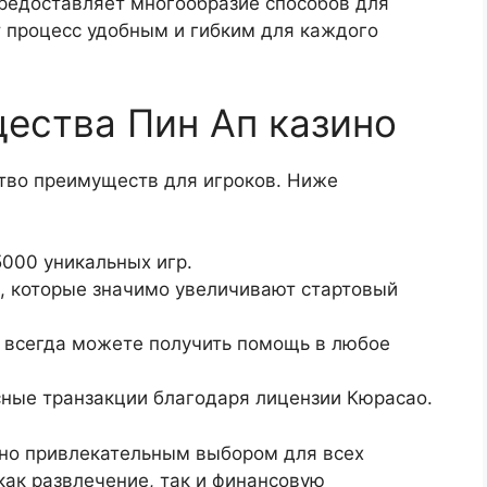
предоставляет многообразие способов для
т процесс удобным и гибким для каждого
ества Пин Ап казино
тво преимуществ для игроков. Ниже
000 уникальных игр.
, которые значимо увеличивают стартовый
 всегда можете получить помощь в любое
ные транзакции благодаря лицензии Кюрасао.
но привлекательным выбором для всех
как развлечение, так и финансовую