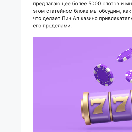
предлагающее более 5000 слотов и мн
этом статейном блоке мы обсудим, как
что делает Пин Ап казино привлекател
его пределами.