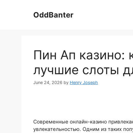
Skip
to
OddBanter
content
Пин Ап казино: 
лучшие слоты д
June 24, 2026
by
Henry Joseph
Современные онлайн-казино привлекаю
увлекательностью. Одним из таких по