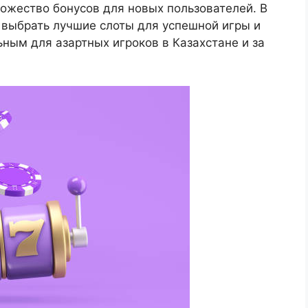
ожество бонусов для новых пользователей. В
 выбрать лучшие слоты для успешной игры и
ьным для азартных игроков в Казахстане и за