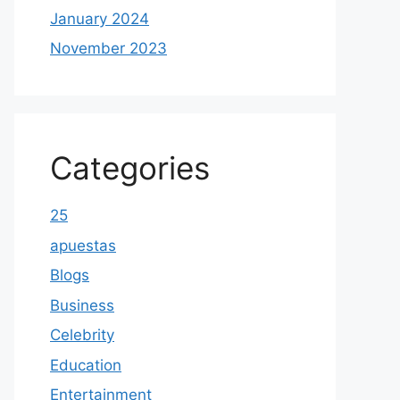
January 2024
November 2023
Categories
25
apuestas
Blogs
Business
Celebrity
Education
Entertainment