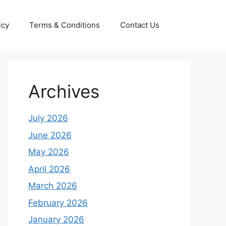
icy
Terms & Conditions
Contact Us
Archives
July 2026
June 2026
May 2026
April 2026
March 2026
February 2026
January 2026