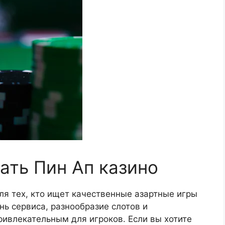
ать Пин Ап казино
ля тех, кто ищет качественные азартные игры
ь сервиса, разнообразие слотов и
ивлекательным для игроков. Если вы хотите