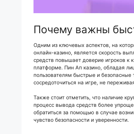
Почему важны быс
Одним из ключевых аспектов, на котор
онлайн-казино, является скорость вып
средств повышает доверие игроков к к
платформе. Пин Ап казино, обладая ли
пользователям быстрые и безопасные т
сосредоточиться на игре, не переживая
Также стоит отметить, что наличие кр
процесс вывода средств более упроще
обратиться за помощью в случае возни
чувство безопасности и уверенности.