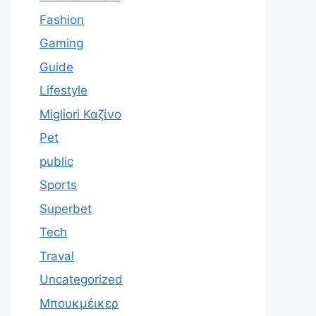
Fashion
Gaming
Guide
Lifestyle
Migliori Καζίνο
Pet
public
Sports
Superbet
Tech
Traval
Uncategorized
Μπουκμέικερ