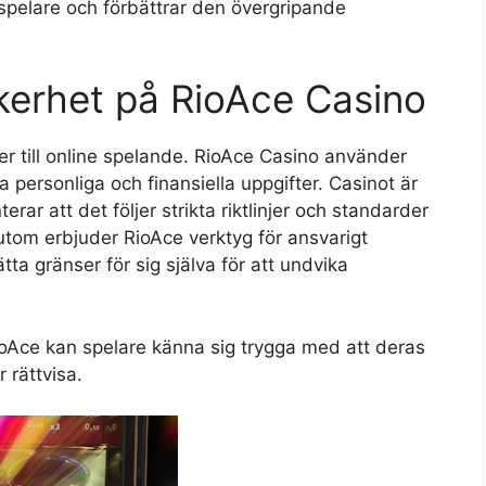
 spelare och förbättrar den övergripande
kerhet på RioAce Casino
er till online spelande. RioAce Casino använder
 personliga och finansiella uppgifter. Casinot är
erar att det följer strikta riktlinjer och standarder
sutom erbjuder RioAce verktyg för ansvarigt
tta gränser för sig själva för att undvika
RioAce kan spelare känna sig trygga med att deras
 rättvisa.