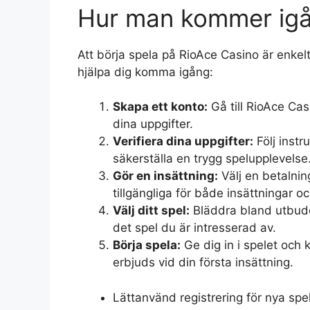
Hur man kommer igå
Att börja spela på RioAce Casino är enkel
hjälpa dig komma igång:
Skapa ett konto:
Gå till RioAce Cas
dina uppgifter.
Verifiera dina uppgifter:
Följ instr
säkerställa en trygg spelupplevelse
Gör en insättning:
Välj en betalnin
tillgängliga för både insättningar oc
Välj ditt spel:
Bläddra bland utbudet
det spel du är intresserad av.
Börja spela:
Ge dig in i spelet och 
erbjuds vid din första insättning.
Lättanvänd registrering för nya spe