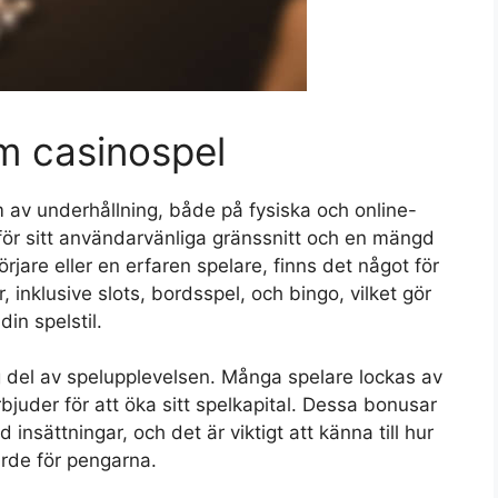
m casinospel
m av underhållning, både på fysiska och online-
 för sitt användarvänliga gränssnitt och en mängd
rjare eller en erfaren spelare, finns det något för
 inklusive slots, bordsspel, och bingo, vilket gör
din spelstil.
 del av spelupplevelsen. Många spelare lockas av
juder för att öka sitt spelkapital. Dessa bonusar
insättningar, och det är viktigt att känna till hur
ärde för pengarna.