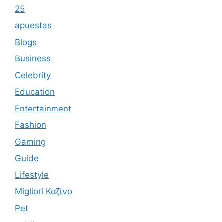
25
apuestas
Blogs
Business
Celebrity
Education
Entertainment
Fashion
Gaming
Guide
Lifestyle
Migliori Καζίνο
Pet