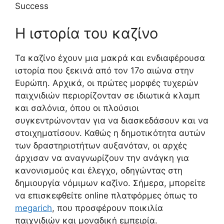
Success
Η ιστορία του καζίνο
Τα καζίνο έχουν μια μακρά και ενδιαφέρουσα
ιστορία που ξεκινά από τον 17ο αιώνα στην
Ευρώπη. Αρχικά, οι πρώτες μορφές τυχερών
παιχνιδιών περιορίζονταν σε ιδιωτικά κλαμπ
και σαλόνια, όπου οι πλούσιοι
συγκεντρώνονταν για να διασκεδάσουν και να
στοιχηματίσουν. Καθώς η δημοτικότητα αυτών
των δραστηριοτήτων αυξανόταν, οι αρχές
άρχισαν να αναγνωρίζουν την ανάγκη για
κανονισμούς και έλεγχο, οδηγώντας στη
δημιουργία νόμιμων καζίνο. Σήμερα, μπορείτε
να επισκεφθείτε online πλατφόρμες όπως το
megarich
, που προσφέρουν ποικιλία
παιχνιδιών και μοναδική εμπειρία.