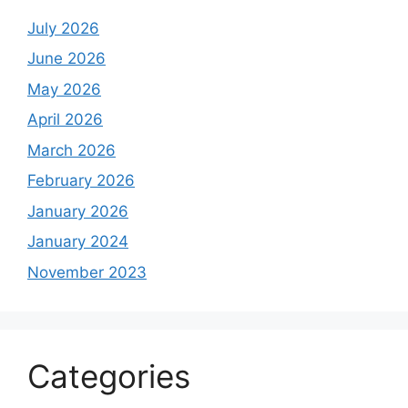
July 2026
June 2026
May 2026
April 2026
March 2026
February 2026
January 2026
January 2024
November 2023
Categories